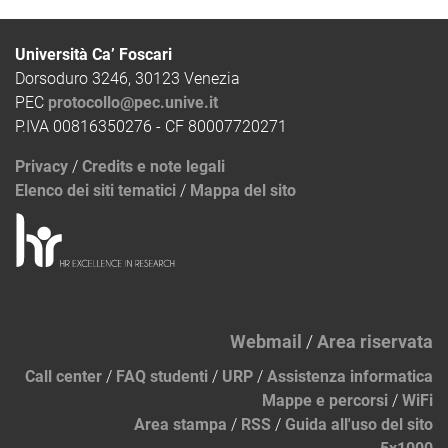
Università Ca’ Foscari
Dorsoduro 3246, 30123 Venezia
PEC
protocollo@pec.unive.it
P.IVA 00816350276 - CF 80007720271
Privacy
/
Credits e note legali
Elenco dei siti tematici
/
Mappa del sito
Webmail
/
Area riservata
Call center
/
FAQ studenti
/
URP
/
Assistenza informatica
Mappe e percorsi
/
WiFi
Area stampa
/
RSS
/
Guida all'uso del sito