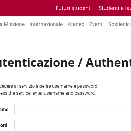
Futuri studenti
Studenti e la
a Missione
Internazionale
Ateneo
Eventi
Sostienici
tenticazione / Authen
cedere al servizio inserire username e password.
ess the service, enter username and password.
name
ord