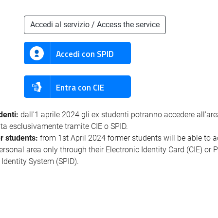
Accedi al servizio / Access the service
Accedi con SPID
Entra con CIE
denti:
dall'1 aprile 2024 gli ex studenti potranno accedere all'ar
ata esclusivamente tramite CIE o SPID.
r students:
from 1st April 2024 former students will be able to 
personal area only through their Electronic Identity Card (CIE) or 
l Identity System (SPID).