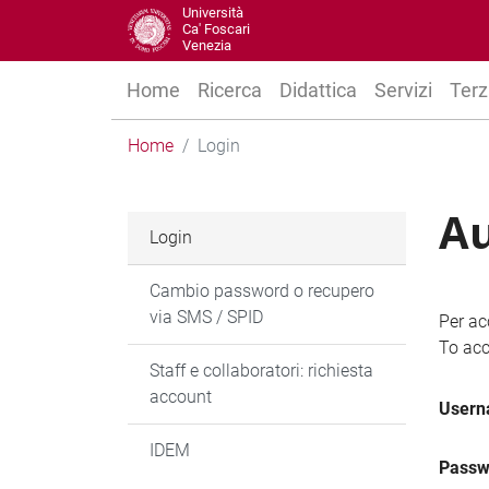
Università
Ca' Foscari
Venezia
Home
Ricerca
Didattica
Servizi
Terz
Home
Login
Au
Login
Cambio password o recupero
via SMS / SPID
Per ac
To acc
Staff e collaboratori: richiesta
account
User
IDEM
Passw