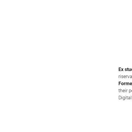
Ex stu
riserv
Forme
their 
Digita