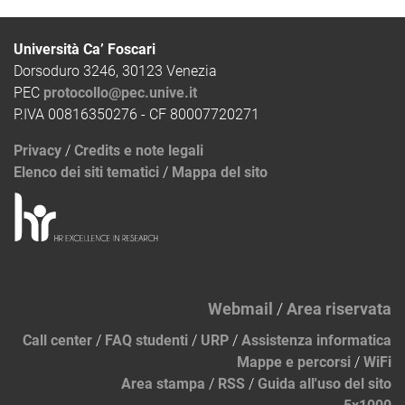
Università Ca’ Foscari
Dorsoduro 3246, 30123 Venezia
PEC
protocollo@pec.unive.it
P.IVA 00816350276 - CF 80007720271
Privacy
/
Credits e note legali
Elenco dei siti tematici
/
Mappa del sito
Webmail
/
Area riservata
Call center
/
FAQ studenti
/
URP
/
Assistenza informatica
Mappe e percorsi
/
WiFi
Area stampa
/
RSS
/
Guida all'uso del sito